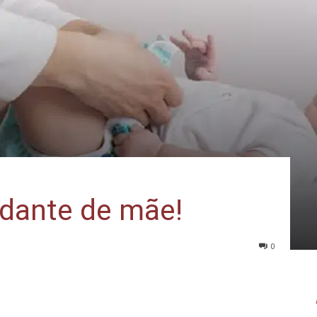
judante de mãe!
0