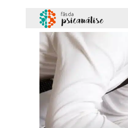
Fãs
da
Psicanálise