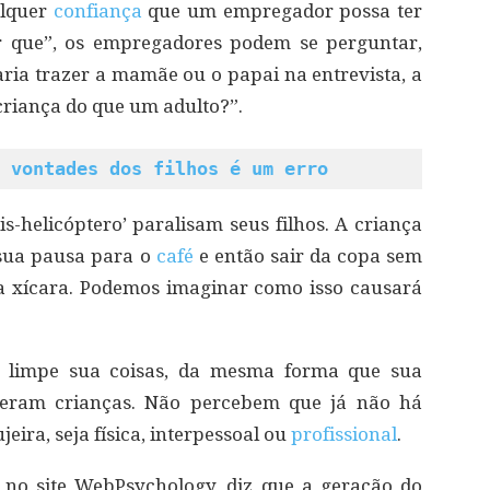
alquer
confiança
que um empregador possa ter
or que”, os empregadores podem se perguntar,
ia trazer a mamãe ou o papai na entrevista, a
riança do que um adulto?”.
 vontades dos filhos é um erro
-helicóptero’ paralisam seus filhos. A criança
r sua pausa para o
café
e então sair da copa sem
ua xícara. Podemos imaginar como isso causará
” limpe sua coisas, da mesma forma que sua
 eram crianças. Não percebem que já não há
ira, seja física, interpessoal ou
profissional
.
 no site WebPsychology, diz que a geração do