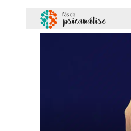
Fãs
da
Psicanálise