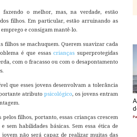
ão fazendo o melhor, mas, na verdade, estão
dos filhos. Em particular, estão arruinando as
m emprego e consigam mantê-lo.
eus filhos se machuquem. Querem suavizar cada
roblema é que essas
crianças
superprotegidas
rda, com o fracasso ou com o desapontamento
s.
vel que esses jovens desenvolvam a tolerância
portante atributo
psicológico
, os jovens entram
A
antagem.
d
s pelos filhos, portanto, essas crianças crescem
Pa
e sem habilidades básicas. Sem essa ética de
o jovem não será capaz de realizar muitas das