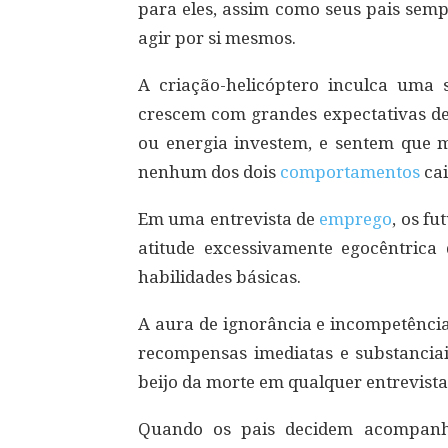
para eles, assim como seus pais sem
agir por si mesmos.
A criação-helicóptero inculca uma s
crescem com grandes expectativas d
ou energia investem, e sentem que 
nenhum dos dois
comportamentos
cai
Em uma entrevista de
emprego
, os f
atitude excessivamente egocêntric
habilidades básicas.
A aura de ignorância e incompetênci
recompensas imediatas e substanci
beijo da morte em qualquer entrevis
Quando os pais decidem acompanh