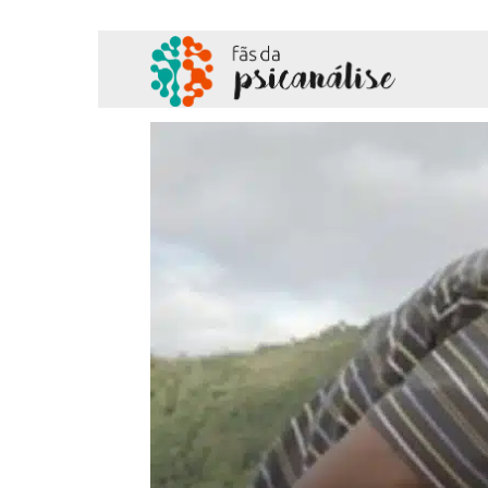
Fãs
da
Psicanálise