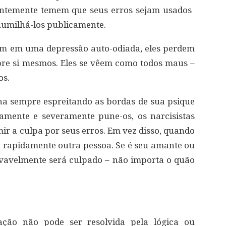
entemente temem que seus erros sejam usados ​​
humilhá-los publicamente.
am em uma depressão auto-odiada, eles perdem
bre si mesmos. Eles se vêem como todos maus –
os.
a sempre espreitando as bordas de sua psique
tamente e severamente pune-os, os narcisistas
r a culpa por seus erros. Em vez disso, quando
m rapidamente outra pessoa. Se é seu amante ou
vavelmente será culpado – não importa o quão
uação não pode ser resolvida pela lógica ou