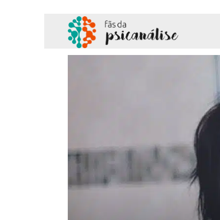
Fãs
da
Psicanálise