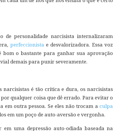
em cada um de nós que nos ensina o que é certo
o de personalidade narcisista internalizaram
era,
perfeccionista
e desvalorizadora. Essa voz
 é bom o bastante para ganhar sua aprovação
ivial demais para punir severamente.
narcisistas é tão crítica e dura, os narcisistas
 por qualquer coisa que dê errado. Para evitar o
pa em outra pessoa. Se eles não trocam a
culpa
dos em um poço de auto-aversão e vergonha.
ar em uma depressão auto-odiada baseada na