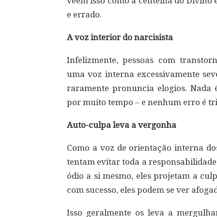
vêem isso como a centelha do Divino 
e errado.
A voz interior do narcisista
Infelizmente, pessoas com transtorn
uma voz interna excessivamente sev
raramente pronuncia elogios. Nada
por muito tempo – e nenhum erro é tr
Auto-culpa leva a vergonha
Como a voz de orientação interna dos 
tentam evitar toda a responsabilidade
ódio a si mesmo, eles projetam a cul
com sucesso, eles podem se ver afoga
Isso geralmente os leva a mergulh