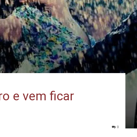
ro e vem ficar
0