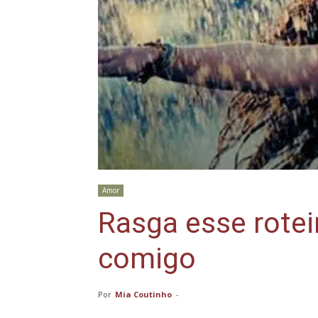
Amor
Rasga esse rotei
comigo
Por
Mia Coutinho
-