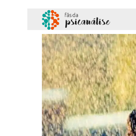
Fãs
da
Psicanálise