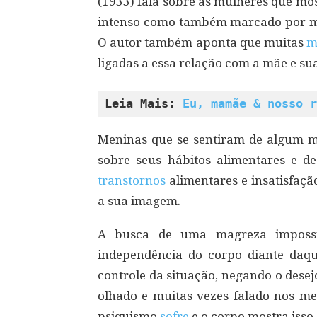
(1933) fala sobre as mulheres que mo
intenso como também marcado por ma
O autor também aponta que muitas
m
ligadas a essa relação com a mãe e sua
Leia Mais: 
Eu, mamãe & nosso r
Meninas que se sentiram de algum m
sobre seus hábitos alimentares e d
transtornos
alimentares e insatisfaçã
a sua imagem.
A busca de uma magreza imposs
independência do corpo diante daq
controle da situação, negando o dese
olhado e muitas vezes falado nos mei
psiquismo
sofre
e o corpo mostra isso