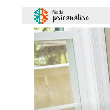
Fãs
da
Psicanálise