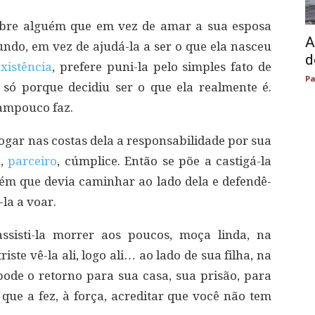
sobre alguém que em vez de amar a sua esposa
A
ndo, em vez de ajudá-la a ser o que ela nasceu
d
existência
, prefere puni-la pelo simples fato de
Pa
 só porque decidiu ser o que ela realmente é.
tampouco faz.
jogar nas costas dela a responsabilidade por sua
e,
parceiro
, cúmplice. Então se põe a castigá-la
ém que devia caminhar ao lado dela e defendê-
-la a voar.
assisti-la morrer aos poucos, moça linda, na
 triste vê-la ali, logo ali… ao lado de sua filha, na
ode o retorno para sua casa, sua prisão, para
 que a fez, à força, acreditar que você não tem