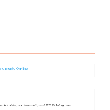
.com.br/catalogsearch/result/?q=andr%C3%A9+j.+gomes