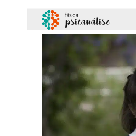
Fãs
da
Psicanálise