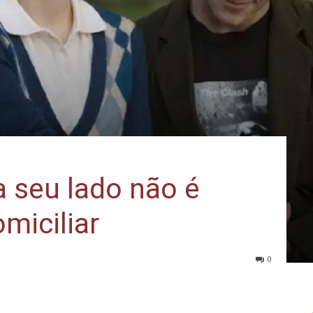
 seu lado não é
miciliar
0