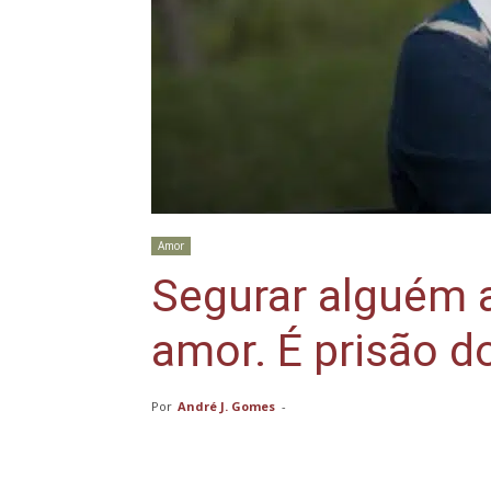
Amor
Segurar alguém a
amor. É prisão do
Por
André J. Gomes
-