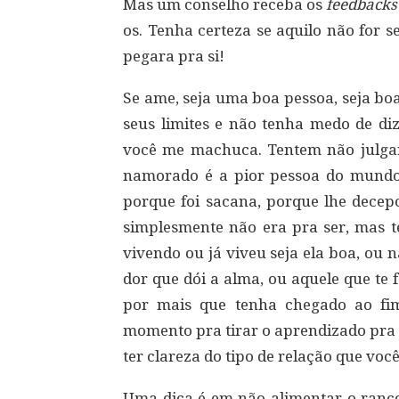
Mas um conselho receba os
feedbacks
os. Tenha certeza se aquilo não for 
pegara pra si!
Se ame, seja uma boa pessoa, seja bo
seus limites e não tenha medo de diz
você me machuca. Tentem não julgar 
namorado é a pior pessoa do mundo
porque foi sacana, porque lhe decepc
simplesmente não era pra ser, mas 
vivendo ou já viveu seja ela boa, ou nã
dor que dói a alma, ou aquele que te f
por mais que tenha chegado ao fim
momento pra tirar o aprendizado pra e
ter clareza do tipo de relação que voc
Uma dica é em não alimentar o ranco