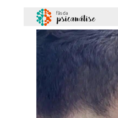
Fãs
da
Psicanálise