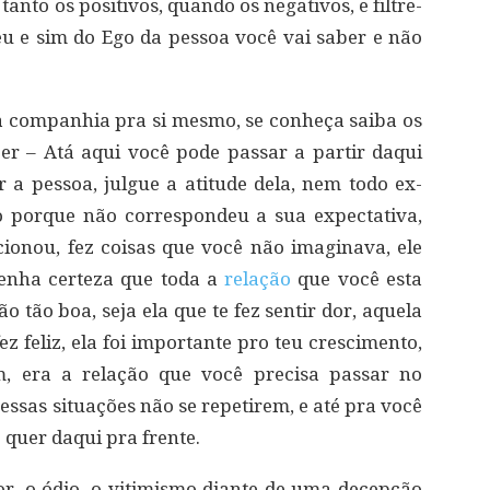
tanto os positivos, quando os negativos, e filtre-
seu e sim do Ego da pessoa você vai saber e não
a companhia pra si mesmo, se conheça saiba os
er – Atá aqui você pode passar a partir daqui
a pessoa, julgue a atitude dela, nem todo ex-
 porque não correspondeu a sua expectativa,
ionou, fez coisas que você não imaginava, ele
tenha certeza que toda a
relação
que você esta
o tão boa, seja ela que te fez sentir dor, aquela
ez feliz, ela foi importante pro teu crescimento,
, era a relação que você precisa passar no
ssas situações não se repetirem, e até pra você
ê quer daqui pra frente.
r, o ódio, o vitimismo diante de uma decepção