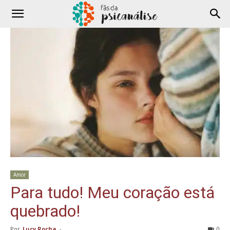
Amor
Para tudo! Meu coração está
quebrado!
Por
Lucy Rocha
-
0