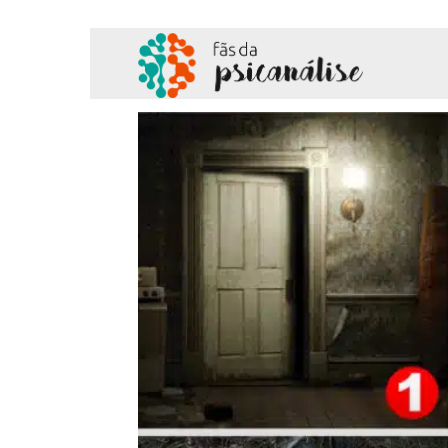
Fãs
da
Psicanálise