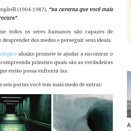
ampbell (1904-1987),
“na caverna que você mais
rocura“
.
que todos os seres humanos são capazes de
e desprender dos medos e perseguir seus ideais.
ológico
abaixo promete te ajudar a encontrar o
compreenda primeiro quais são as verdadeiras
que então possa enfrentá-las.
 seis portas você tem mais medo de entrar:
A