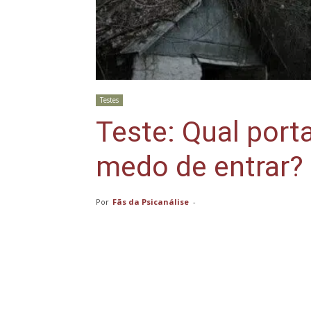
Testes
Teste: Qual port
medo de entrar? 
Por
Fãs da Psicanálise
-
Compartilhar