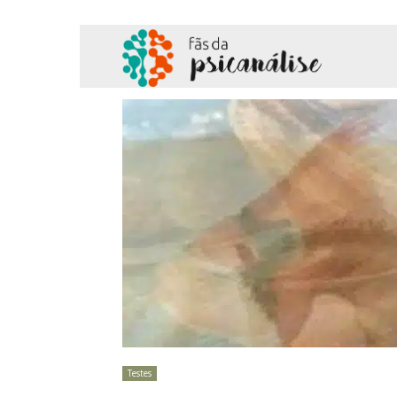
Fãs
da
Psicanálise
Testes