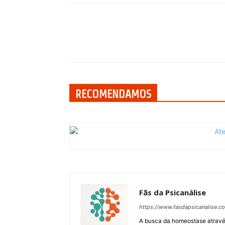
Compartilhar
RECOMENDAMOS
Fãs da Psicanálise
https://www.fasdapsicanalise.c
A busca da homeostase através