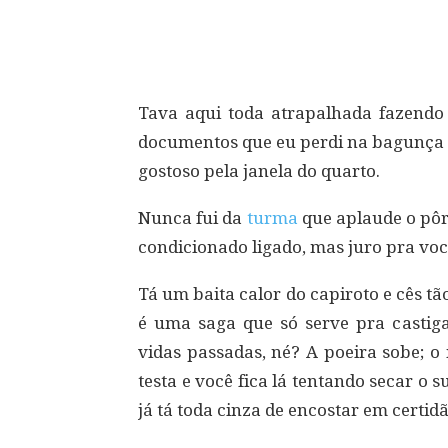
Compartilhar
Tava aqui toda atrapalhada fazend
documentos que eu perdi na bagunça 
gostoso pela janela do quarto.
Nunca fui da
turma
que aplaude o pôr
condicionado ligado, mas juro pra voc
Tá um baita calor do capiroto e cês t
é uma saga que só serve pra castig
vidas passadas, né? A poeira sobe; o n
testa e você fica lá tentando secar o
já tá toda cinza de encostar em certid