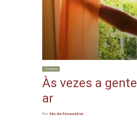
Cotidiano
Às vezes a gent
ar
Por
Fãs da Psicanálise
-