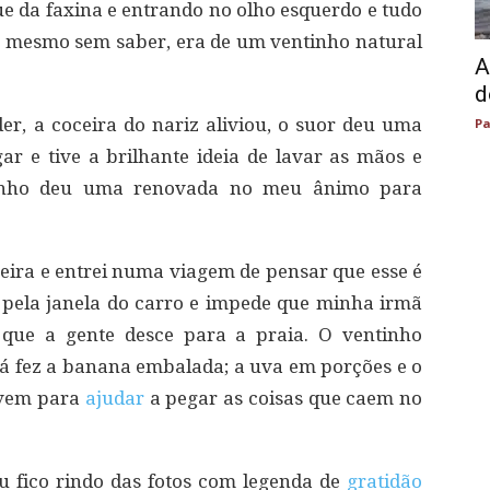
ue da faxina e entrando no olho esquerdo e tudo
, mesmo sem saber, era de um ventinho natural
A
d
er, a coceira do nariz aliviou, o suor deu uma
Pa
gar e tive a brilhante ideia de lavar as mãos e
inho deu uma renovada no meu ânimo para
neira e entrei numa viagem de pensar que esse é
pela janela do carro e impede que minha irmã
que a gente desce para a praia. O ventinho
á fez a banana embalada; a uva em porções e o
rvem para
ajudar
a pegar as coisas que caem no
 fico rindo das fotos com legenda de
gratidão