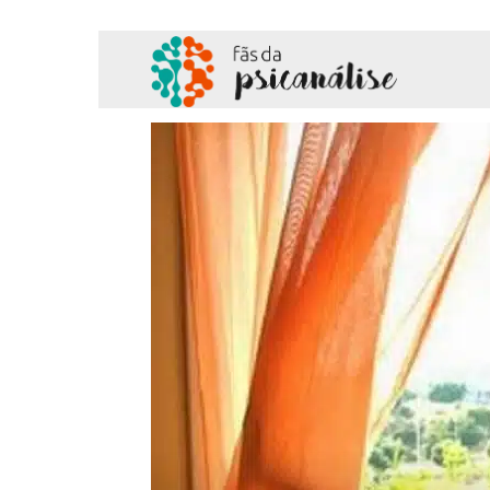
Fãs
da
Psicanálise