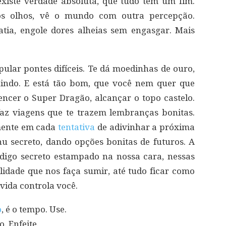
xiste verdade absoluta, que tudo tem um fim.
s olhos, vê o mundo com outra percepção.
tia, engole dores alheias sem engasgar. Mais
pular pontes difíceis. Te dá moedinhas de ouro,
uindo. E está tão bom, que você nem quer que
encer o Super Dragão, alcançar o topo castelo.
z viagens que te trazem lembranças bonitas.
mente em cada
tentativa
de adivinhar a próxima
u secreto, dando opções bonitas de futuros. A
ódigo secreto estampado na nossa cara, nessas
idade que nos faça sumir, até tudo ficar como
vida controla você.
o
, é o tempo. Use.
. Enfeite.