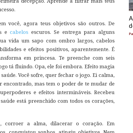
rimeira decepção. Aprende a filtrar mais teus
ucesso.
A
em você, agora teus objetivos são outros. De
d
os e
cabelos
escuros. Se entrega para alguns
Pa
 tua vida um sapo com ombro largos, cabelos
lidades e efeitos positivos, aparentemente. É
ransforma em princesa. Te preenche com seis
go tá fluindo. Opa, ele foi embora. Efeito magia
saúde. Você sofre, quer fechar o jogo. Ei calma,
 ser encontrado, mas tem o poder de te mudar de
superpoderes e efeitos intermináveis. Recebeu
saúde está preenchido com todos os corações,
o, corroer a alma, dilacerar o coração. Em
os, conquistou sonhos, atingiu objetivos. Nem