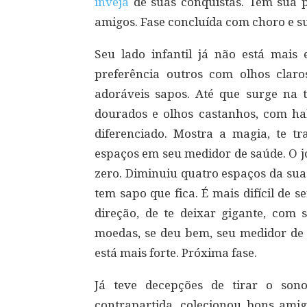
inveja
de suas conquistas. Tem sua p
amigos. Fase concluída com choro e s
Seu lado infantil já não está mais 
preferência outros com olhos clar
adoráveis sapos. Até que surge na
dourados e olhos castanhos, com habi
diferenciado. Mostra a magia, te t
espaços em seu medidor de saúde. O jo
zero. Diminuiu quatro espaços da sua 
tem sapo que fica. É mais difícil de
direção, de te deixar gigante, com 
moedas, se deu bem, seu medidor de 
está mais forte. Próxima fase.
Já teve decepções de tirar o son
contrapartida, colecionou bons amig