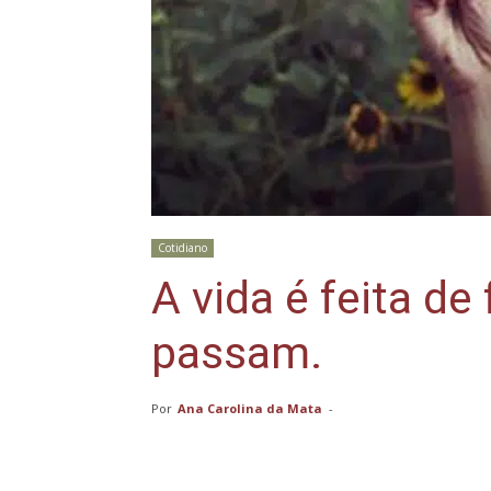
Cotidiano
A vida é feita de
passam.
Por
Ana Carolina da Mata
-