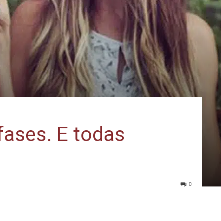
 fases. E todas
0