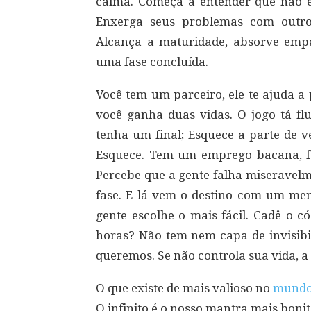
calma. Começa a entender que não e
Enxerga seus problemas com outro
Alcança a maturidade, absorve empa
uma fase concluída.
Você tem um parceiro, ele te ajuda a 
você ganha duas vidas. O jogo tá fl
tenha um final; Esquece a parte de v
Esquece. Tem um emprego bacana, fa
Percebe que a gente falha miseravel
fase. E lá vem o destino com um men
gente escolhe o mais fácil. Cadê o c
horas? Não tem nem capa de invisibil
queremos. Se não controla sua vida, a 
O que existe de mais valioso no
mund
O infinito é o nosso mantra mais bonito