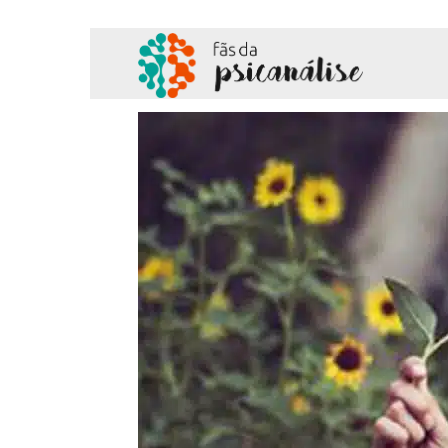
Fãs
da
Psicanálise