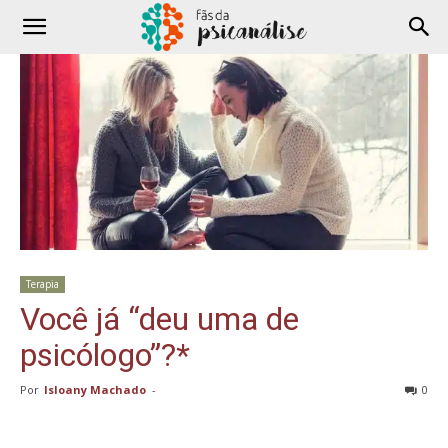
Terapia
Você já “deu uma de
psicólogo”?*
Por
Isloany Machado
-
0