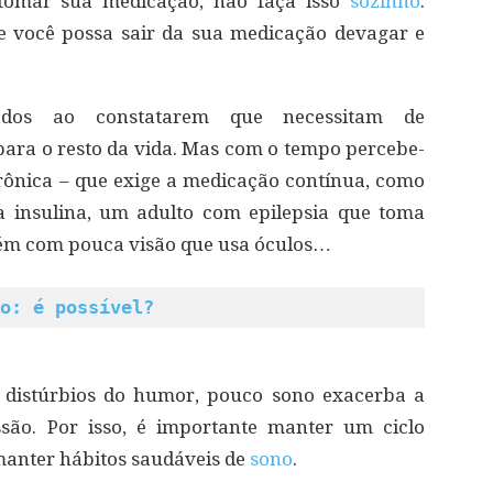
 tomar sua medicação, não faça isso
sozinho
.
 você possa sair da sua medicação devagar e
bados ao constatarem que necessitam de
para o resto da vida. Mas com o tempo percebe-
ônica – que exige a medicação contínua, como
 insulina, um adulto com epilepsia que toma
ém com pouca visão que usa óculos…
o: é possível?
distúrbios do humor, pouco sono exacerba a
são. Por isso, é importante manter um ciclo
 manter hábitos saudáveis de
sono
.