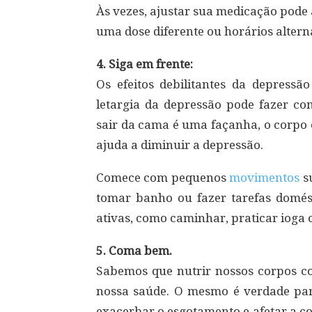
Às vezes, ajustar sua medicação pode
uma dose diferente ou horários altern
4. Siga em frente:
Os efeitos debilitantes da depressã
letargia da depressão pode fazer com
sair da cama é uma façanha, o corpo 
ajuda a diminuir a depressão.
Comece com pequenos
movimentos
s
tomar banho ou fazer tarefas domést
ativas, como caminhar, praticar ioga 
5. Coma bem.
Sabemos que nutrir nossos corpos c
nossa saúde. O mesmo é verdade par
exacerbar o esgotamento e afetar a c