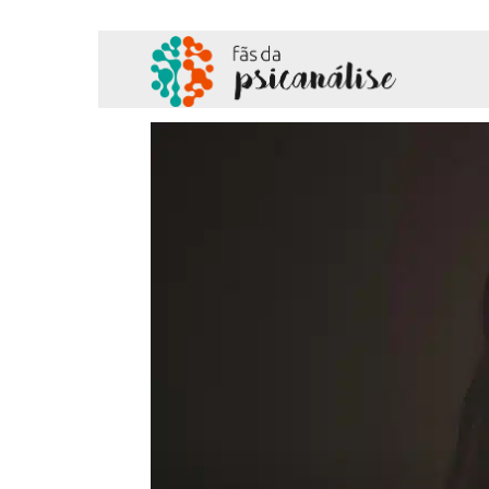
Fãs
da
Psicanálise