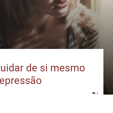
cuidar de si mesmo
depressão
3