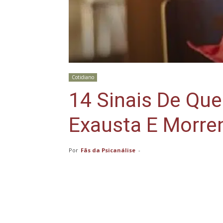
Cotidiano
14 Sinais De Qu
Exausta E Morre
Por
Fãs da Psicanálise
-
Compartilhar