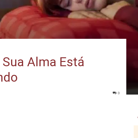
e Sua Alma Está
ndo
0