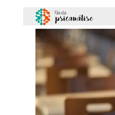
Fãs
da
Psicanálise