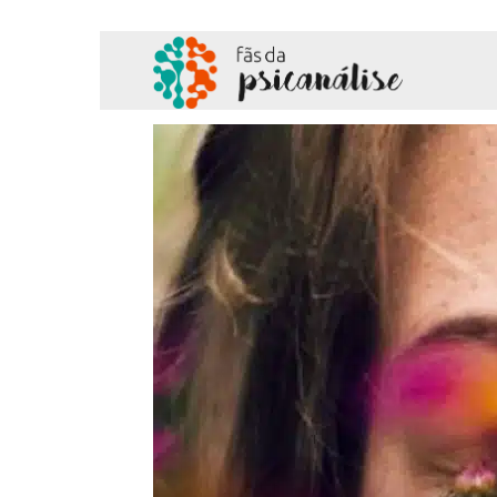
Fãs
da
Psicanálise