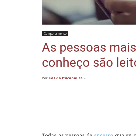
Comportamento
As pessoas mais
conheço são leit
Por
Fãs da Psicanálise
-
Compartilhar
Todas as pessoas de
sucesso
que eu 