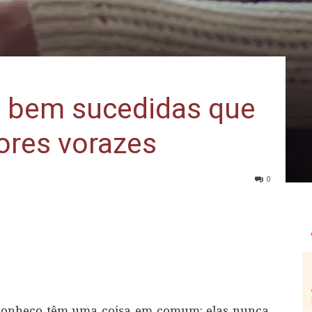
 bem sucedidas que
ores vorazes
0
conheço têm uma coisa em comum: elas nunca