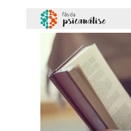
Fãs
da
Psicanálise