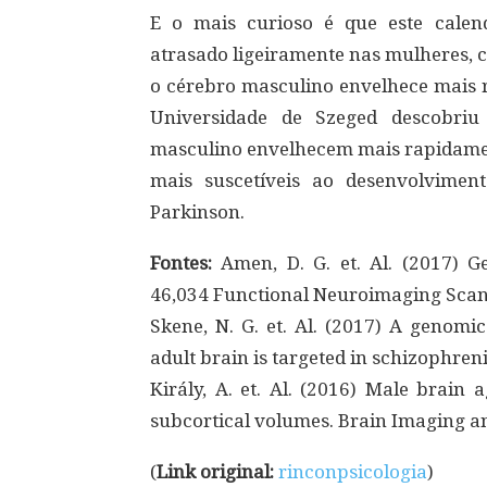
E o mais curioso é que este calen
atrasado ligeiramente nas mulheres, 
o cérebro masculino envelhece mais r
Universidade de Szeged descobriu
masculino envelhecem mais rapidamen
mais suscetíveis ao desenvolvime
Parkinson.
Fontes:
Amen, D. G. et. Al. (2017) G
46,034 Functional Neuroimaging Scans.
Skene, N. G. et. Al. (2017) A genomi
adult brain is targeted in schizophreni
Király, A. et. Al. (2016) Male brain
subcortical volumes. Brain Imaging an
(
Link original:
rinconpsicologia
)