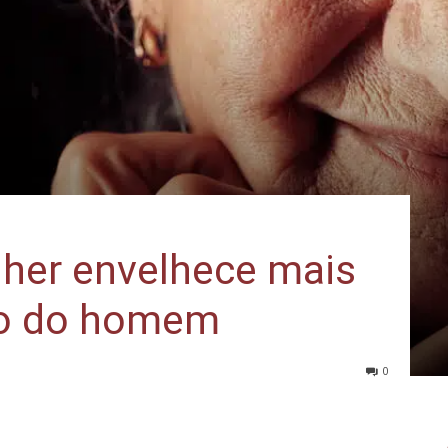
lher envelhece mais
 o do homem
0