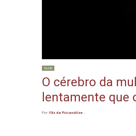
Saúde
O cérebro da mu
lentamente que
Por
Fãs da Psicanálise
-