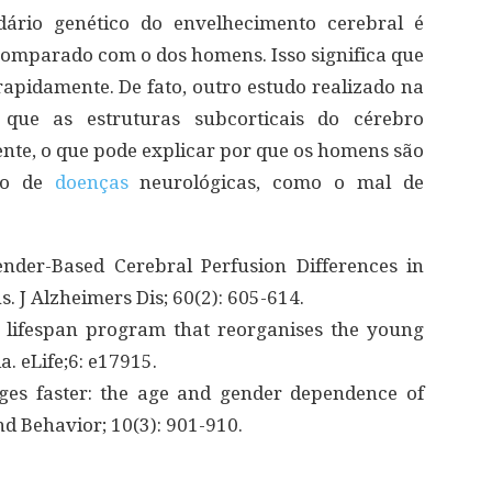
dário genético do envelhecimento cerebral é
comparado com o dos homens. Isso significa que
apidamente. De fato, outro estudo realizado na
 que as estruturas subcorticais do cérebro
te, o que pode explicar por que os homens são
nto de
doenças
neurológicas, como o mal de
ender-Based Cerebral Perfusion Differences in
 J Alzheimers Dis; 60(2): 605-614.
c lifespan program that reorganises the young
a. eLife;6: e17915.
 ages faster: the age and gender dependence of
d Behavior; 10(3): 901-910.