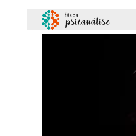
Fãs
da
Psicanálise