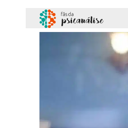
Fãs
da
Psicanálise