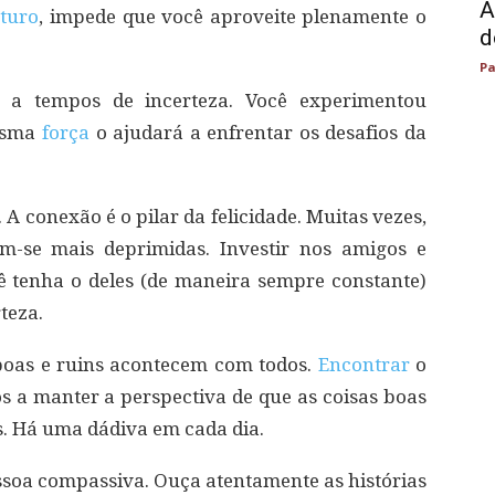
A
uturo
, impede que você aproveite plenamente o
d
Pa
u a tempos de incerteza. Você experimentou
mesma
força
o ajudará a enfrentar os desafios da
. A conexão é o pilar da felicidade. Muitas vezes,
em-se mais deprimidas. Investir nos amigos e
ê tenha o deles (de maneira sempre constante)
teza.
 boas e ruins acontecem com todos.
Encontrar
o
os a manter a perspectiva de que as coisas boas
s. Há uma dádiva em cada dia.
ssoa compassiva. Ouça atentamente as histórias