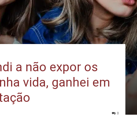
di a não expor os
nha vida, ganhei em
rtação
0