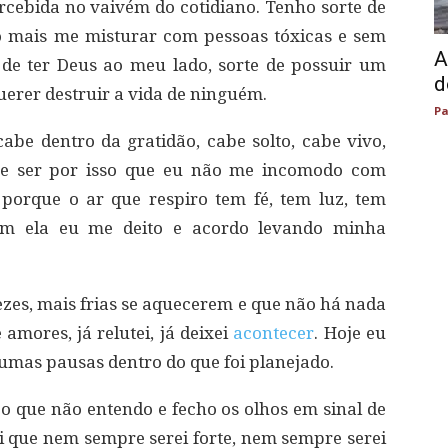
rcebida no vaivém do cotidiano. Tenho sorte de
o mais me misturar com pessoas tóxicas e sem
A
de ter Deus ao meu lado, sorte de possuir um
d
querer destruir a vida de ninguém.
Pa
be dentro da gratidão, cabe solto, cabe vivo,
ve ser por isso que eu não me incomodo com
 porque o ar que respiro tem fé, tem luz, tem
om ela eu me deito e acordo levando minha
vezes, mais frias se aquecerem e que não há nada
amores, já relutei, já deixei
acontecer
. Hoje eu
gumas pausas dentro do que foi planejado.
aço que não entendo e fecho os olhos em sinal de
i que nem sempre serei forte, nem sempre serei