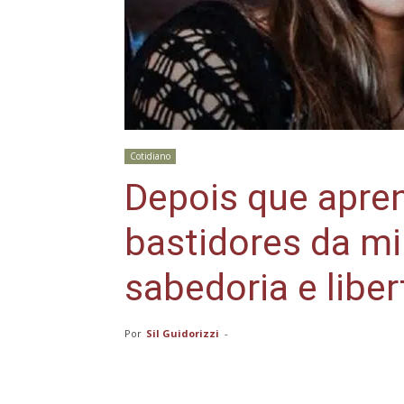
Cotidiano
Depois que apren
bastidores da mi
sabedoria e libe
Por
Sil Guidorizzi
-