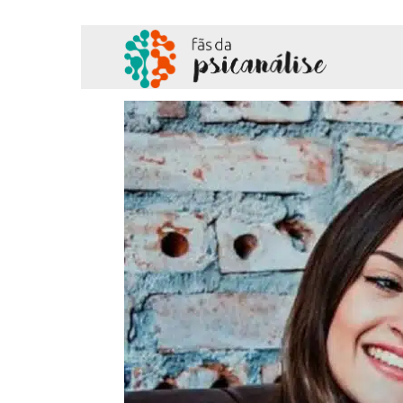
Fãs
da
Psicanálise