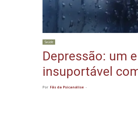
Saúde
Depressão: um 
insuportável co
Por
Fãs da Psicanálise
-
Compartilhar