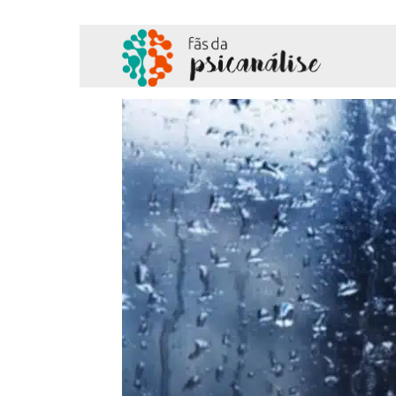
Fãs
da
Psicanálise