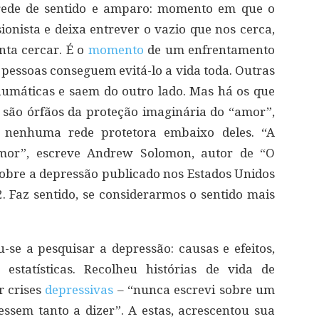
rede de sentido e amparo: momento em que o
ionista e deixa entrever o vazio que nos cerca,
nta cercar. É o
momento
de um enfrentamento
pessoas conseguem evitá-lo a vida toda. Outras
aumáticas e saem do outro lado. Mas há os que
 são órfãos da proteção imaginária do “amor”,
m nenhuma rede protetora embaixo deles. “A
mor”, escreve Andrew Solomon, autor de “O
sobre a depressão publicado nos Estados Unidos
2. Faz sentido, se considerarmos o sentido mais
se a pesquisar a depressão: causas e efeitos,
 estatísticas. Recolheu histórias de vida de
r crises
depressivas
– “nunca escrevi sobre um
vessem tanto a dizer”. A estas, acrescentou sua