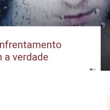
enfrentamento
m a verdade
0