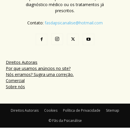
diagnóstico médico ou os tratamentos já
prescritos.
Contato:
fasdapsicanalise@hotmail.com
Direitos Autorais
Por que usamos anúncios no site?
Nós erramos? Sugira uma correção.
Comercial
Sobre nós
Direitos Autorais
Cookies
Política de Privacidade
Sitemap
© Fãs da Psicanálise