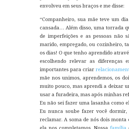
envolveu em seus braços e me disse:
“Companheiro, sua mãe teve um dia 
cansada… Além disso, uma torrada qu
de imperfeições e as pessoas não 
marido, empregado, ou cozinheiro, t
os dias! O que tenho aprendido através
escolhendo relevar as diferenças
importantes para criar
relacionamen
mãe nos unimos, aprendemos, os dois,
muito pouco, mas aprendi a deixar u
usar a furadeira, mas após minhas refo
Eu não sei fazer uma lasanha como e
Eu nunca soube fazer você dormir
reclamar. A soma de nós dois monta 
ela nos completamos. Nossa
família
d