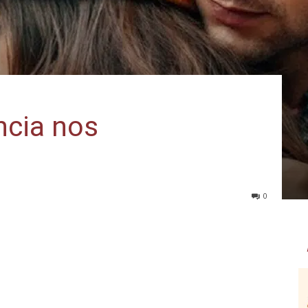
ncia nos
0