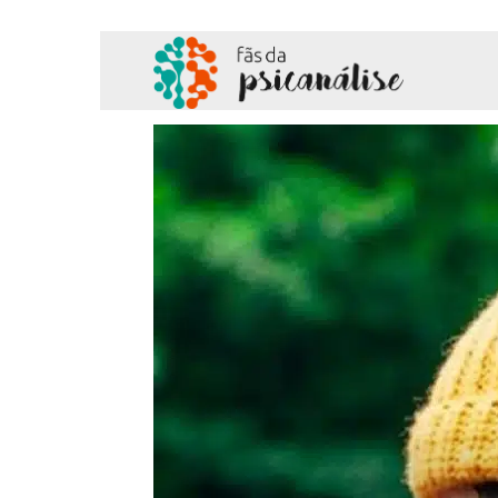
Fãs
da
Psicanálise