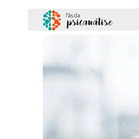
Fãs
da
Psicanálise