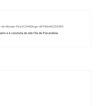
tor-de-Moraes-Psic%C3%B3logo-901184493250391/
eiro e é colunista do site Fãs da Psicanálise.