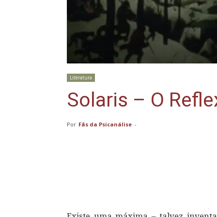
Literatura
Solaris – O Ref
Por
Fãs da Psicanálise
-
Compartilhar
Existe uma máxima – talvez inventad