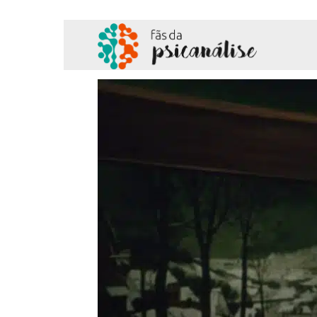
Fãs
da
Psicanálise