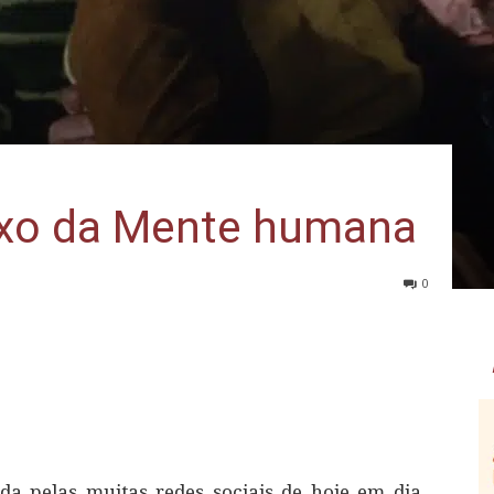
lexo da Mente humana
0
a pelas muitas redes sociais de hoje em dia,