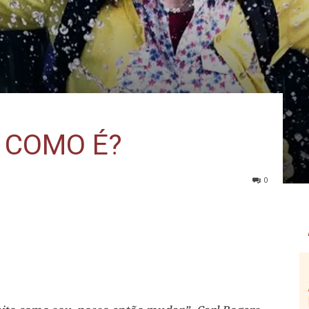
 COMO É?
0