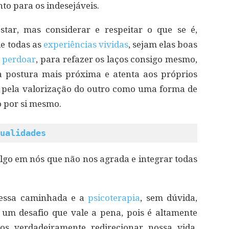
to para os indesejáveis.
ostar, mas considerar e respeitar o que se é,
de todas as
experiências vividas
, sejam elas boas
e perdoar
, para refazer os laços consigo mesmo,
a postura mais próxima e atenta aos próprios
e pela valorização do outro como uma forma de
o por si mesmo.
ualidades
 algo em nós que não nos agrada e integrar todas
nessa caminhada e a
psicoterapia
, sem dúvida,
 um desafio que vale a pena, pois é altamente
mos verdadeiramente redirecionar nossa vida,