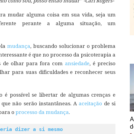
to como sou, posso então mudar” -Carl Rogers-
ra mudar alguma coisa em sua vida, seja um
ferente perante a alguma situação, um
ela
mudança
, buscando solucionar o problema
interessante é que no processo da psicoterapia a
s de olhar para fora com
ansiedade
, é preciso
har para suas dificuldades e reconhecer seus
 é possível se libertar de algumas crenças e
 que não serão instantâneas. A
aceitação
de si
para o
processo da mudança
.
A
d
eria dizer a si mesmo