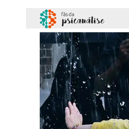
Fãs
da
Psicanálise