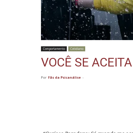
Comportamento
Cotidiano
VOCÊ SE ACEITA
Por
Fãs da Psicanálise
-
Compartilhar