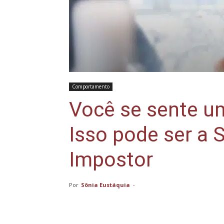
Comportamento
Você se sente u
Isso pode ser a 
Impostor
Por
Sônia Eustáquia
-