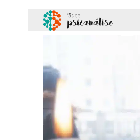
Fãs
da
Psicanálise