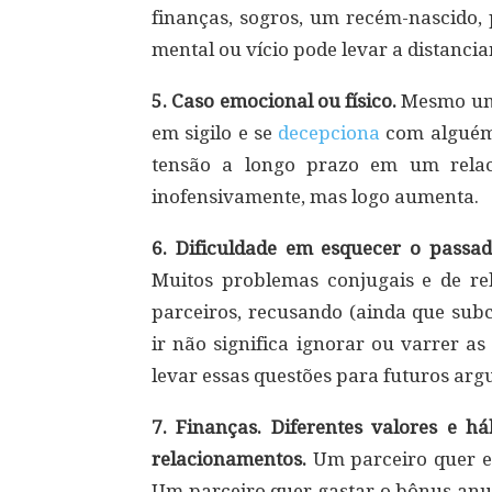
finanças, sogros, um recém-nascido,
mental ou vício pode levar a distanc
5. Caso emocional ou físico.
Mesmo um 
em sigilo e se
decepciona
com alguém 
tensão a longo prazo em um relac
inofensivamente, mas logo aumenta.
6. Dificuldade em esquecer o pass
Muitos problemas conjugais e de 
parceiros, recusando (ainda que su
ir não significa ignorar ou varrer as
levar essas questões para futuros ar
7. Finanças. Diferentes valores e
relacionamentos.
Um parceiro quer ec
Um parceiro quer gastar o bônus anu