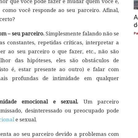
lhor que você pode fazer é mudar quem você é,
 como você responde ao seu parceiro. Afinal,
A
 certo?
d
com – seu parceiro.
Simplesmente falando não se
Pa
constantes, repetidas críticas, interpretar a
izer ao seu parceiro o que fazer, etc., não são
hor das hipóteses, eles são obstáculos de
isto é, estar presente ao outro) e falar com
ais profundas de intimidade em qualquer
midade emocional e sexual.
Um parceiro
missado, desinteressado ou preocupado pode
ional
e sexual.
atenta ao seu parceiro devido a problemas com