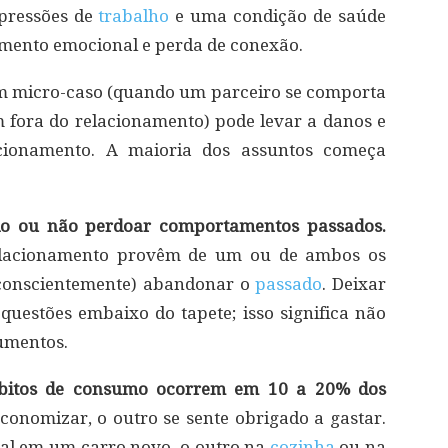
 pressões de
trabalho
e uma condição de saúde
iamento emocional e perda de conexão.
micro-caso (quando um parceiro se comporta
fora do relacionamento) pode levar a danos e
ionamento. A maioria dos assuntos começa
ado ou não perdoar comportamentos passados.
relacionamento provêm de um ou de ambos os
bconscientemente) abandonar o
passado
. Deixar
 questões embaixo do tapete; isso significa não
gumentos.
 hábitos de consumo ocorrem em 10 a 20% dos
onomizar, o outro se sente obrigado a gastar.
al em um carro novo, o outro na
cozinha
ou na