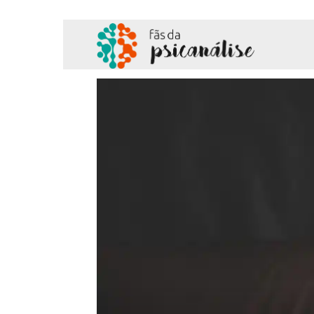
Fãs
da
Psicanálise