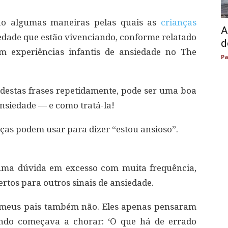
tão algumas maneiras pelas quais as
crianças
A
edade que estão vivenciando, conforme relatado
d
m experiências infantis de ansiedade no The
Pa
s destas frases repetidamente, pode ser uma boa
ansiedade — e como tratá-la!
nças podem usar para dizer “estou ansioso”.
 uma dúvida em excesso com muita frequência,
ertos para outros sinais de ansiedade.
e meus pais também não. Eles apenas pensaram
do começava a chorar: ‘O que há de errado