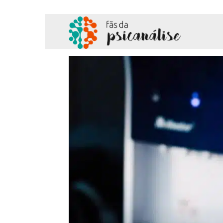
Fãs
da
Psicanálise