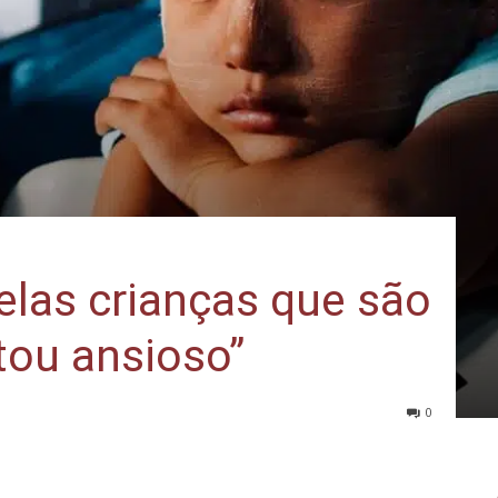
pelas crianças que são
tou ansioso”
0