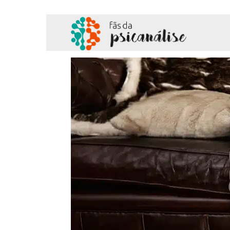
Fãs
da
Psicanálise