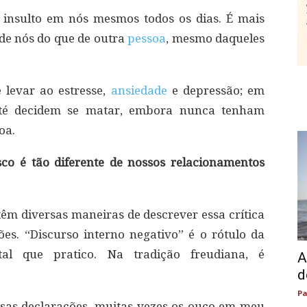
 insulto em nós mesmos todos os dias. É mais
de nós do que de outra
pessoa
, mesmo daqueles
 levar ao estresse,
ansiedade
e depressão; em
até decidem se matar, embora nunca tenham
oa.
co é tão diferente de nossos relacionamentos
êm diversas maneiras de descrever essa crítica
es. “Discurso interno negativo” é o rótulo da
al que pratico. Na tradição freudiana, é
A
d
Pa
ssas declarações, muitas vezes os ouço em meu