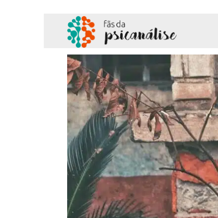
Fãs
da
Psicanálise