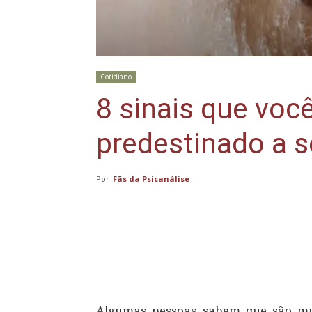
Cotidiano
8 sinais que voc
predestinado a s
Por
Fãs da Psicanálise
-
Compartilhar
Algumas pessoas sabem que são m