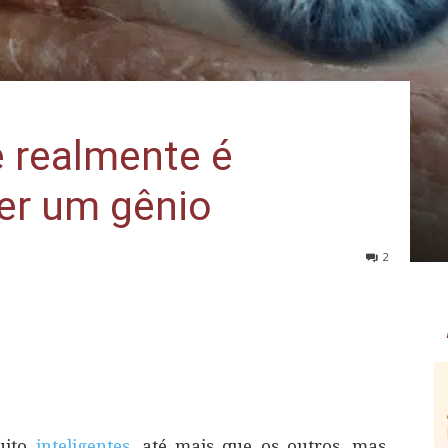
ê realmente é
er um gênio
2
uito
inteligentes
, até mais que os outros, mas