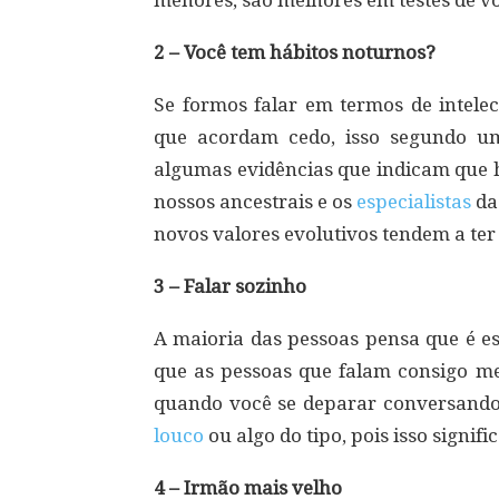
menores, são melhores em testes de v
2 – Você tem hábitos noturnos?
Se formos falar em termos de intele
que acordam cedo, isso segundo u
algumas evidências que indicam que 
nossos ancestrais e os
especialistas
da
novos valores evolutivos tendem a ter 
3 – Falar sozinho
A maioria das pessoas pensa que é e
que as pessoas que falam consigo me
quando você se deparar conversando
louco
ou algo do tipo, pois isso signif
4 – Irmão mais velho