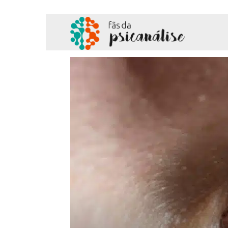
Fãs
da
Psicanálise