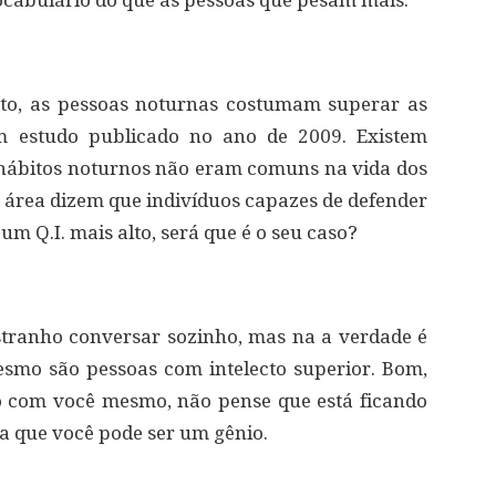
ocabulário do que as pessoas que pesam mais.
cto, as pessoas noturnas costumam superar as
m estudo publicado no ano de 2009. Existem
hábitos noturnos não eram comuns na vida dos
 área dizem que indivíduos capazes de defender
um Q.I. mais alto, será que é o seu caso?
stranho conversar sozinho, mas na a verdade é
smo são pessoas com intelecto superior. Bom,
 com você mesmo, não pense que está ficando
ica que você pode ser um gênio.