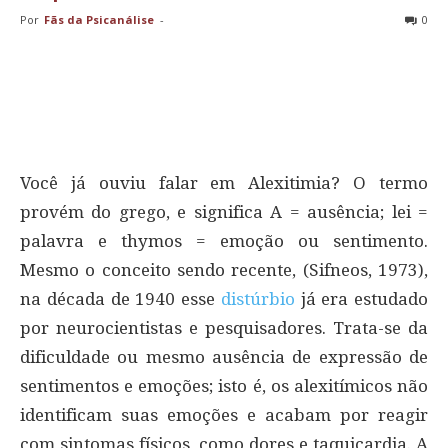
Por
Fãs da Psicanálise
-
0
Você já ouviu falar em Alexitimia? O termo
provém do grego, e significa A = ausência; lei =
palavra e thymos = emoção ou sentimento.
Mesmo o conceito sendo recente, (Sifneos, 1973),
na década de 1940 esse
distúrbio
já era estudado
por neurocientistas e pesquisadores. Trata-se da
dificuldade ou mesmo ausência de expressão de
sentimentos e emoções; isto é, os alexitímicos não
identificam suas emoções e acabam por reagir
com sintomas físicos, como dores e taquicardia. A