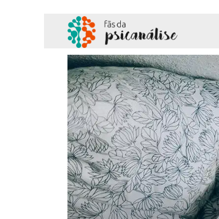
Fãs
da
Psicanálise