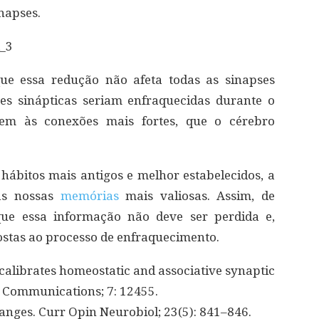
napses.
d_3
que essa redução não afeta todas as sinapses
s sinápticas seriam enfraquecidas durante o
dem às conexões mais fortes, que o cérebro
 hábitos mais antigos e melhor estabelecidos, a
as nossas
memórias
mais valiosas. Assim, de
ue essa informação não deve ser perdida e,
ostas ao processo de enfraquecimento.
ecalibrates homeostatic and associative synaptic
e Communications; 7: 12455.
changes. Curr Opin Neurobiol; 23(5): 841–846.