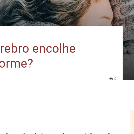
érebro encolhe
dorme?
0