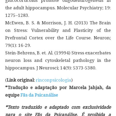
glucocorticoids promote oligodendrogenesis in
the adult hippocampus. Molecular Psychiatry; 19:
1275–1283.
McEwen, B. S. & Morrison, J. H. (2013) The Brain
on Stress: Vulnerability and Plasticity of the
Prefrontal Cortex over the Life Course. Neuron;
79(1): 16-29.
Stein-Behrens, B. et. Al. (19994) Stress exacerbates
neuron loss and cytoskeletal pathology in the
hippocampus. J Neurosci; 14(9): 5373-5380.
(
Link original:
rinconpsicologia
)
*Tradução e adaptação por Marcela Jahjah, da
equipe
Fãs da Psicanálise
*Texto traduzido e adaptado com exclusividade
para o site Fãs da Psicanálise. É proibida a