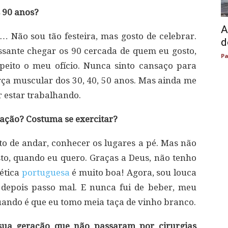
s 90 anos?
A
… Não sou tão festeira, mas gosto de celebrar.
d
ssante chegar os 90 cercada de quem eu gosto,
Pa
peito o meu ofício. Nunca sinto cansaço para
orça muscular dos 30, 40, 50 anos. Mas ainda me
r estar trabalhando.
ação? Costuma se exercitar?
ito de andar, conhecer os lugares a pé. Mas não
to, quando eu quero. Graças a Deus, não tenho
ética
portuguesa
é muito boa! Agora, sou louca
 depois passo mal. E nunca fui de beber, meu
uando é que eu tomo meia taça de vinho branco.
sua geração que não passaram por cirurgias