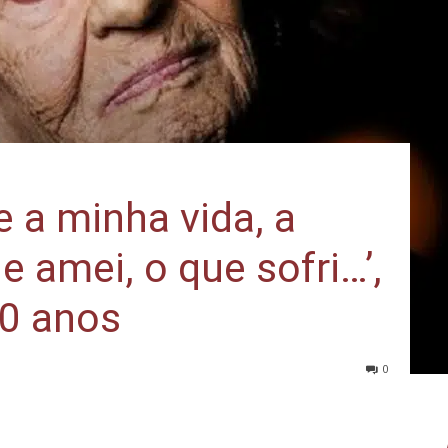
e a minha vida, a
 amei, o que sofri…’,
90 anos
0