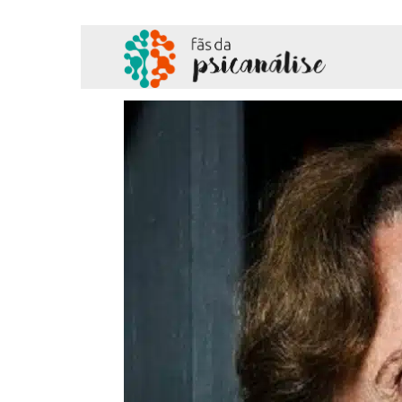
Fãs
da
Psicanálise