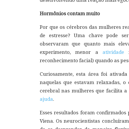
desenvolvendo uma reação mais egocê
Hormônios contam muito
Por que os cérebros das mulheres r
de estresse? Uma chave pode ser 
observaram que quanto mais eleva
experimento, menor a
atividade
n
reconhecimento facial) quando as pess
Curiosamente, esta área foi ativad
naquelas que estavam relaxadas, o 
cerebral nas mulheres que facilita 
ajuda
.
Esses resultados foram confirmados 
Viena. Os neurocientistas concluíram