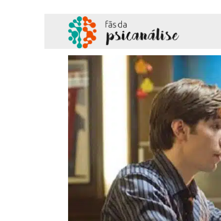
Fãs
da
Psicanálise