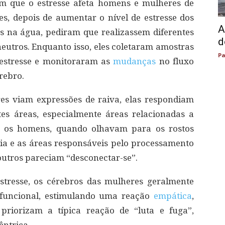
am que o estresse afeta homens e mulheres de
es, depois de aumentar o nível de estresse dos
A
s na água, pediram que realizassem diferentes
d
 neutros. Enquanto isso, eles coletaram amostras
Pa
e estresse e monitoraram as
mudanças
no fluxo
rebro.
es viam expressões de raiva, elas respondiam
es áreas, especialmente áreas relacionadas a
Já os homens, quando olhavam para os rostos
ia e as áreas responsáveis pelo processamento
 outros pareciam “desconectar-se”.
estresse, os cérebros das mulheres geralmente
funcional, estimulando uma reação
empática
,
riorizam a típica reação de “luta e fuga”,