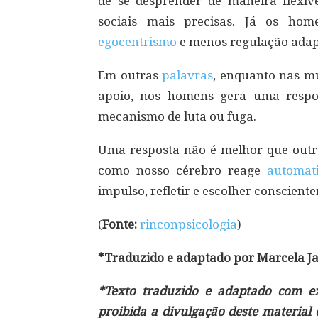
de se desprender de maneira flexív
sociais mais precisas. Já os hom
egocentrismo
e menos regulação adap
Em outras
palavras
, enquanto nas mu
apoio, nos homens gera uma respos
mecanismo de luta ou fuga.
Uma resposta não é melhor que outra
como nosso cérebro reage
automat
impulso, refletir e escolher conscient
(
Fonte:
rinconpsicologia
)
*Traduzido e adaptado por Marcela Ja
*Texto traduzido e adaptado com exc
proibida a divulgação deste material