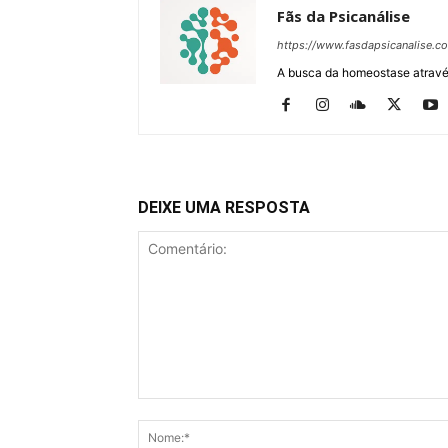
Fãs da Psicanálise
https://www.fasdapsicanalise.c
A busca da homeostase através
DEIXE UMA RESPOSTA