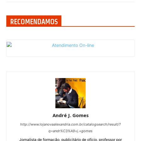
RECOMENDAMOS
André J. Gomes
http://www.lojanovaalexandria.com.br/catalogsearch/result/?
q=andr%C3%A9+j.+gomes
Jornalista de formação, publicitário de ofício, professor por