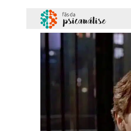
Fãs
da
Psicanálise