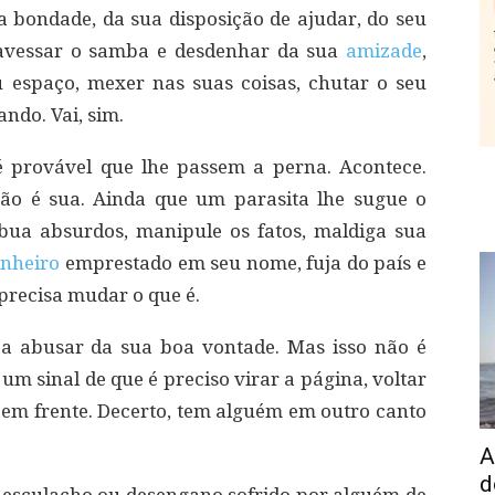
 bondade, da sua disposição de ajudar, do seu
travessar o samba e desdenhar da sua
amizade
,
u espaço, mexer nas suas coisas, chutar o seu
ndo. Vai, sim.
é provável que lhe passem a perna. Acontece.
não é sua. Ainda que um parasita lhe sugue o
bua absurdos, manipule os fatos, maldiga sua
inheiro
emprestado em seu nome, fuja do país e
precisa mudar o que é.
a abusar da sua boa vontade. Mas isso não é
um sinal de que é preciso virar a página, voltar
 em frente. Decerto, tem alguém em outro canto
A
d
, esculacho ou desengano sofrido por alguém de