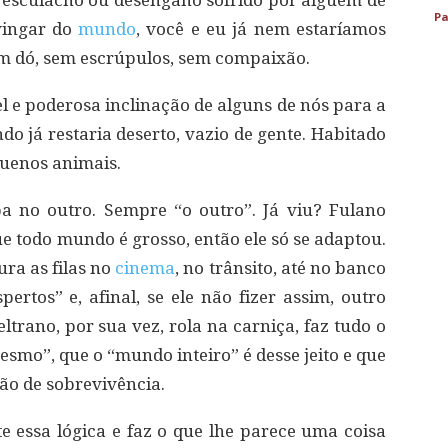
Pa
vingar do
mundo
, você e eu já nem estaríamos
em dó, sem escrúpulos, sem compaixão.
el e poderosa inclinação de alguns de nós para a
do já restaria deserto, vazio de gente. Habitado
uenos animais.
a no outro. Sempre “o outro”. Já viu? Fulano
 todo mundo é grosso, então ele só se adaptou.
ura as filas no
cinema
, no trânsito, até no banco
rtos” e, afinal, se ele não fizer assim, outro
eltrano, por sua vez, rola na carniça, faz tudo o
mesmo”, que o “mundo inteiro” é desse jeito e que
ão de sobrevivência.
 essa lógica e faz o que lhe parece uma coisa