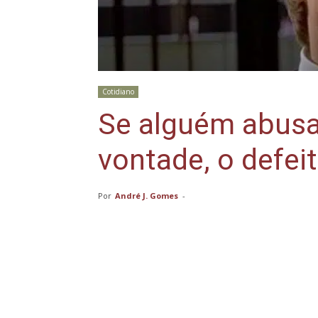
Cotidiano
Se alguém abusa
vontade, o defei
Por
André J. Gomes
-
Compartilhar