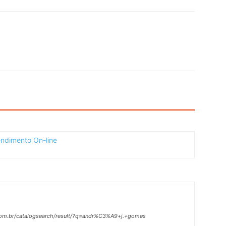
.com.br/catalogsearch/result/?q=andr%C3%A9+j.+gomes