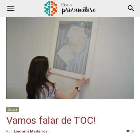
Saúde
Vamos falar de TOC!
Por
Liediani Medeiros
-
0