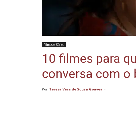
Filmes e Séries
10 filmes para 
conversa com o b
Por
Teresa Vera de Sousa Gouvea
-
Compartilhar