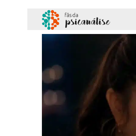
Fãs
da
Psicanálise