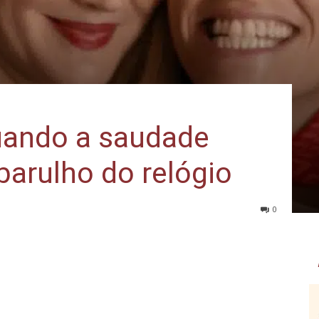
quando a saudade
arulho do relógio
0