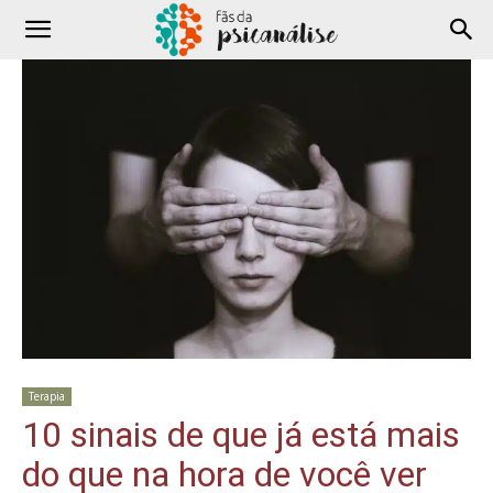
Terapia
10 sinais de que já está mais
do que na hora de você ver