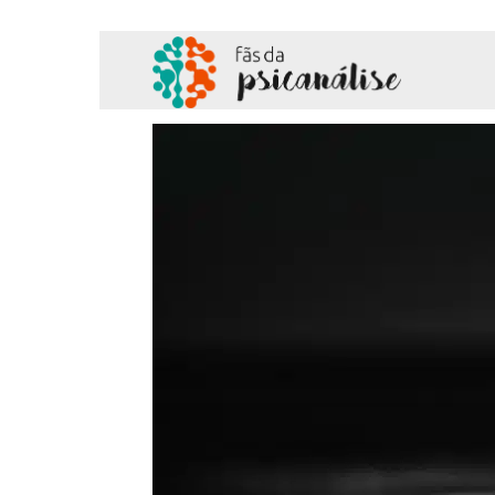
Fãs
da
Psicanálise