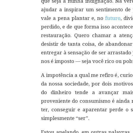
que seja a minha indignação. Na verd
ajudar a inspirar um sentimento de 
vale a pena plantar e, no
futuro
, div
perdido, e de que forma isso aconte
restauração. Quero chamar a atenç
desistir de tanta coisa, de abandona
entregar à sensação de ser arrastado 
nos é imposto — seja você rico ou pob
A impotência a qual me refiro é, cur
da nossa sociedade, por dois motivo
do dinheiro tende a avançar mai
proveniente do consumismo é ainda m
ter, conseguir e aparentar perde o 
simplesmente “ser”.
Estou apelando, em outras palavras,