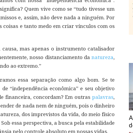
hamos com nossa “independência econômica”.
significa? Quem vive como se “tudo tivesse um
issos e, assim, não deve nada a ninguém. Por
s coisas e tanto medo em criar vínculos com os
 causa, mas apenas o instrumento catalisador
uentemente, nosso distanciamento da
natureza
,
ando ao extremo.”
caramos essa separação como algo bom. Se te
o de “independência econômica” e seu objetivo
ade financeira, concordam? Em outras
palavras
,
epender de nada nem de ninguém, pois o dinheiro
atureza, dos imprevistos da vida, do meio físico
A
. Sob essa perspectiva, a busca pela estabilidade
d
nsia pelo controle absoluto em nossas vidas.