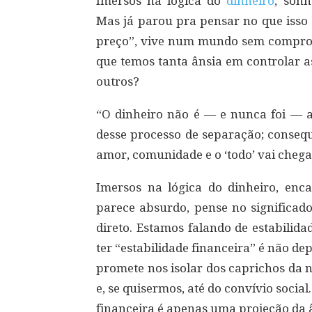
Imersos na lógica do
dinheiro
, son
Mas já parou pra pensar no que isso 
preço”, vive num mundo sem comprom
que temos tanta ânsia em controlar a
outros?
“O dinheiro não é — e nunca foi — a
desse processo de separação; conseq
amor, comunidade e o ‘todo’ vai cheg
Imersos na lógica do dinheiro, en
parece absurdo, pense no significad
direto. Estamos falando de estabilid
ter “estabilidade financeira” é não d
promete nos isolar dos caprichos da n
e, se quisermos, até do convívio social
financeira é apenas uma projeção da â