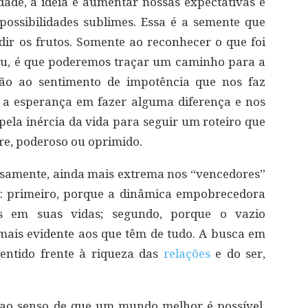
ade, a ideia é aumentar nossas expectativas e
possibilidades sublimes. Essa é a semente que
idir os frutos. Somente ao reconhecer o que foi
ceu, é que poderemos traçar um caminho para a
ão ao sentimento de impotência que nos faz
r a esperança em fazer alguma diferença e nos
pela inércia da vida para seguir um roteiro que
re, poderoso ou oprimido.
iosamente, ainda mais extrema nos “vencedores”
s: primeiro, porque a dinâmica empobrecedora
s em suas vidas; segundo, porque o vazio
ais evidente aos que têm de tudo. A busca em
sentido frente à riqueza das
relações
e do ser,
 ao senso de que um mundo melhor é possível.