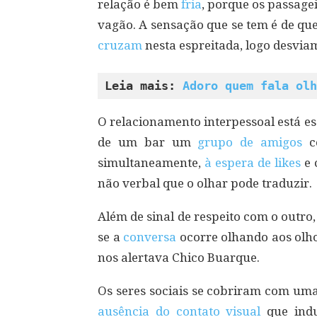
relação é bem
fria
, porque os passage
vagão. A sensação que se tem é de que
cruzam
nesta espreitada, logo desviam
Leia mais: 
Adoro quem fala olh
O relacionamento interpessoal está es
de um bar um
grupo de amigos
co
simultaneamente,
à espera de likes
e 
não verbal que o olhar pode traduzir.
Além de sinal de respeito com o outro
se a
conversa
ocorre olhando aos olhos
nos alertava Chico Buarque.
Os seres sociais se cobriram com uma
ausência do contato visual
que indu