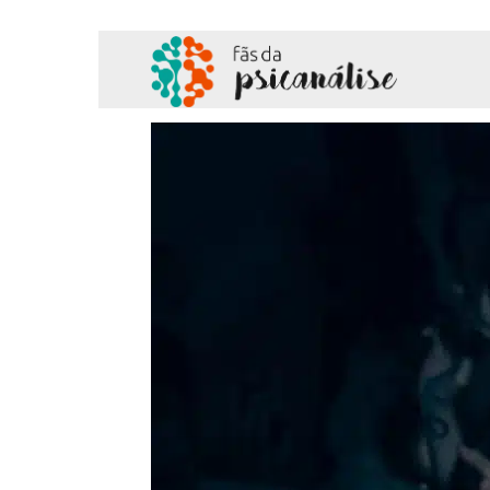
Fãs
da
Psicanálise