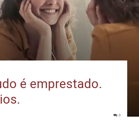
udo é emprestado.
ios.
0