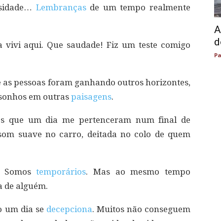
nsidade…
Lembranças
de um tempo realmente
A
d
a vivi aqui. Que saudade! Fiz um teste comigo
Pa
e as pessoas foram ganhando outros horizontes,
 sonhos em outras
paisagens
.
sses que um dia me pertenceram num final de
som suave no carro, deitada no colo de quem
o. Somos
temporários
. Mas ao mesmo tempo
a de alguém.
 um dia se
decepciona
. Muitos não conseguem