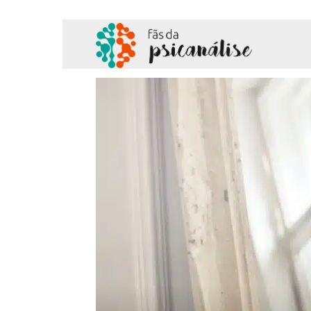
Fãs
da
Psicanálise