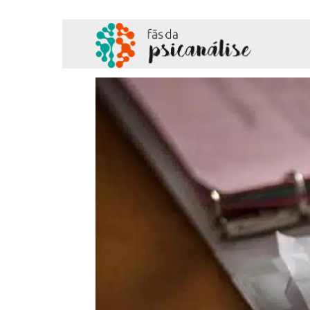
Fãs
da
Psicanálise