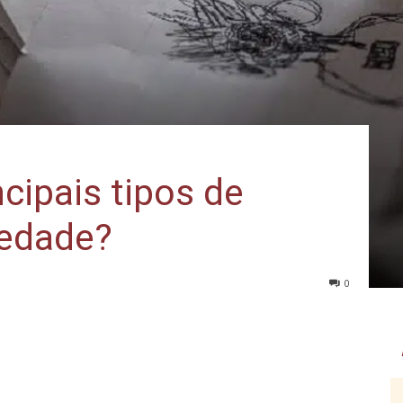
cipais tipos de
iedade?
0