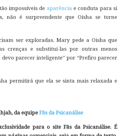
tão impossíveis de
aparência
e conduta para si
s, não é surpreendente que Oisha se torne
ecisam ser exploradas. Mary pede a Oisha que
as crenças e substituí-las por outras menos
 devo parecer inteligente” por “Prefiro parecer
a permitirá que ela se sinta mais relaxada e
hjah, da equipe
Fãs da Psicanálise
lusividade para o site Fãs da Psicanálise. É
 em páginas comerciais, seja em forma de texto,