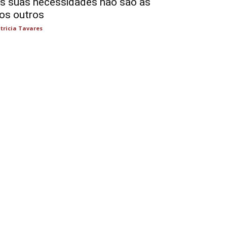
s suas necessidades não são as
os outros
tricia Tavares