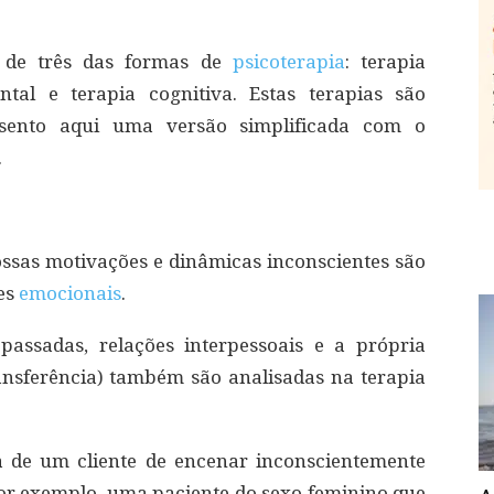
 de três das formas de
psicoterapia
: terapia
tal e terapia cognitiva. Estas terapias são
esento aqui uma versão simplificada com o
.
ossas motivações e dinâmicas inconscientes são
des
emocionais
.
passadas, relações interpessoais e a própria
ansferência) também são analisadas na terapia
ia de um cliente de encenar inconscientemente
or exemplo, uma paciente do sexo feminino que