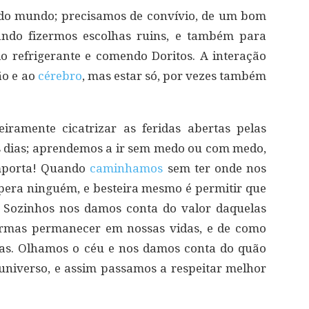
 do mundo; precisamos de convívio, de um bom
ndo fizermos escolhas ruins, e também para
do refrigerante e comendo Doritos. A interação
ão e ao
cérebro
, mas estar só, por vezes também
ramente cicatrizar as feridas abertas pelas
 os dias; aprendemos a ir sem medo ou com medo,
mporta! Quando
caminhamos
sem ter onde nos
pera ninguém, e besteira mesmo é permitir que
 Sozinhos nos damos conta do valor daquelas
ormas permanecer em nossas vidas, e de como
tas. Olhamos o céu e nos damos conta do quão
niverso, e assim passamos a respeitar melhor