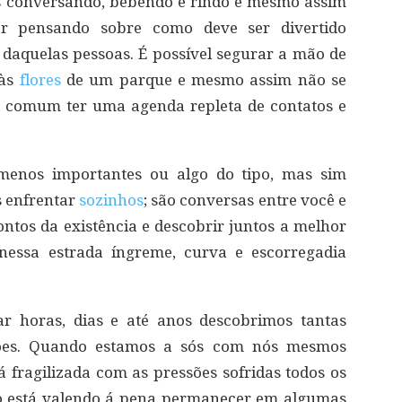
s conversando, bebendo e rindo e mesmo assim
gar pensando sobre como deve ser divertido
 daquelas pessoas. É possível segurar a mão de
 às
flores
de um parque e mesmo assim não se
é comum ter uma agenda repleta de contatos e
menos importantes ou algo do tipo, mas sim
 enfrentar
sozinhos
; são conversas entre você e
ontos da existência e descobrir juntos a melhor
essa estrada íngreme, curva e escorregadia
r horas, dias e até anos descobrimos tantas
ções. Quando estamos a sós com nós mesmos
fragilizada com as pressões sofridas todos os
nto está valendo á pena permanecer em algumas