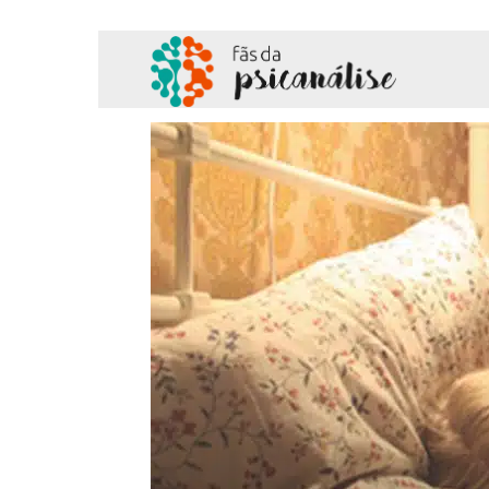
Fãs
da
Psicanálise