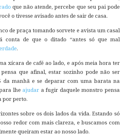
rado
que não atende, percebe que seu pai pode
você o tivesse avisado antes de sair de casa.
co de praça tomando sorvete e avista um casal
dá conta de que o ditado “antes só que mal
erdade
.
ma xícara de café ao lado, e após meia hora ter
pensa que afinal, estar sozinho pode não ser
 5 da manhã e se deparar com uma barata na
 para lhe
ajudar
a fugir daquele monstro pensa
 por perto.
izontes sobre os dois lados da vida. Estando só
osso redor com mais clareza, e buscamos com
mente queiram estar ao nosso lado.