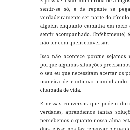
É possível estar numa roda de amigo
sentir-se só, e de repente se pe
verdadeiramente ser parte do círculo
alguém enquanto caminha em meio
sentir acompanhado. (Infelizmente) 
não ter com quem conversar.
Isso não acontece porque sejamos 
porque algumas situações precisamos
o seu eu que necessitam acertar os p
maneira de continuar caminhando n
chamada de vida.
E nessas conversas que podem dura
verdades, aprendemos tantas solu
percebemos o quanto nossa alma está 
dias, e isso nos faz repensar o qua