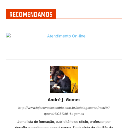
RECOMENDAMOS
André J. Gomes
http://www.lojanovaalexandria.com.br/catalogsearch/result/?
q=andr%C3%A9+j.+gomes
Jornalista de formação, publicitário de ofício, professor por
desafio e escritor por amor à causa. É colunista do site Fãs da