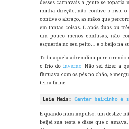
desses carnavais a gente se toparia 
minha direção, não contive o riso, o
contive o abraço, as mãos que percor
em tantas coisas. E após duas ou tr
um pouco menos confusas, não con
esquerda no seu peito… e o beijo na s
Toda aquela adrenalina percorrendo 
o frio do
inverno
. Não sei dizer a 
flutuava com os pés no chão, e mer
terra firme.
Leia Mais: 
Cantar baixinho é s
E quando num impulso, um deslize não
beijei sua testa e disse que o amava,