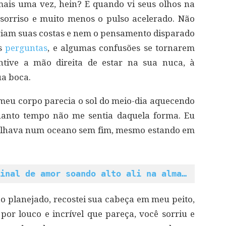
mais uma vez, hein? E quando vi seus olhos na
 sorriso e muito menos o pulso acelerado. Não
riam suas costas e nem o pensamento disparado
ês
perguntas
, e algumas confusões se tornarem
tive a mão direita de estar na sua nuca, à
ua boca.
meu corpo parecia o sol do meio-dia aquecendo
quanto tempo não me sentia daquela forma. Eu
gulhava num oceano sem fim, mesmo estando em
inal de amor soando alto ali na alma…
 planejado, recostei sua cabeça em meu peito,
 por louco e incrível que pareça, você sorriu e