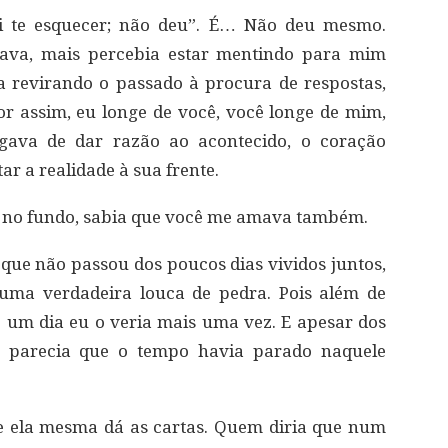
ei te esquecer; não deu”. É… Não deu mesmo.
tava, mais percebia estar mentindo para mim
 revirando o passado à procura de respostas,
hor assim, eu longe de você, você longe de mim,
gava de dar razão ao acontecido, o coração
r a realidade à sua frente.
m no fundo, sabia que você me amava também.
ue não passou dos poucos dias vividos juntos,
uma verdadeira louca de pedra. Pois além de
e um dia eu o veria mais uma vez. E apesar dos
, parecia que o tempo havia parado naquele
 e ela mesma dá as cartas. Quem diria que num