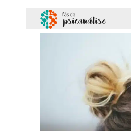
Fãs
da
Psicanálise