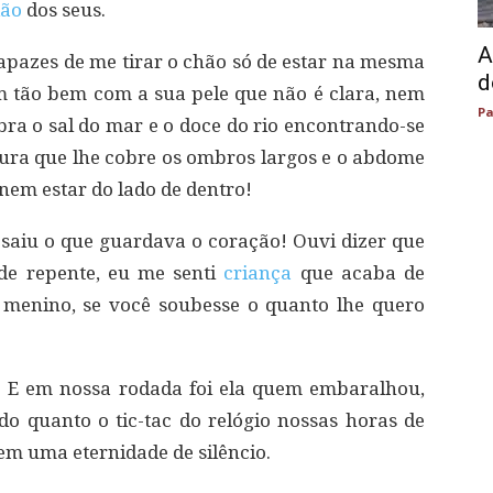
dão
dos seus.
A
capazes de me tirar o chão só de estar na mesma
d
 tão bem com a sua pele que não é clara, nem
Pa
ra o sal do mar e o doce do rio encontrando-se
ura que lhe cobre os ombros largos e o abdome
nem estar do lado de dentro!
saiu o que guardava o coração! Ouvi dizer que
de repente, eu me senti
criança
que acaba de
 menino, se você soubesse o quanto lhe quero
 E em nossa rodada foi ela quem embaralhou,
ido quanto o tic-tac do relógio nossas horas de
m uma eternidade de silêncio.