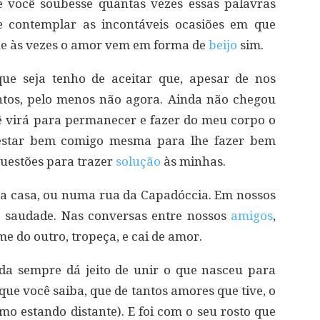
 você soubesse quantas vezes essas palavras
 contemplar as incontáveis ocasiões em que
ue às vezes o amor vem em forma de
beijo
sim.
ue seja tenho de aceitar que, apesar de nos
ntos, pelo menos não agora. Ainda não chegou
 virá para permanecer e fazer do meu corpo o
o estar bem comigo mesma para lhe fazer bem
questões para trazer
solução
às minhas.
ua casa, ou numa rua da Capadóccia. Em nossos
da saudade. Nas conversas entre nossos
amigos
,
 do outro, tropeça, e cai de amor.
vida sempre dá jeito de unir o que nasceu para
 que você saiba, que de tantos amores que tive, o
o estando distante). E foi com o seu rosto que